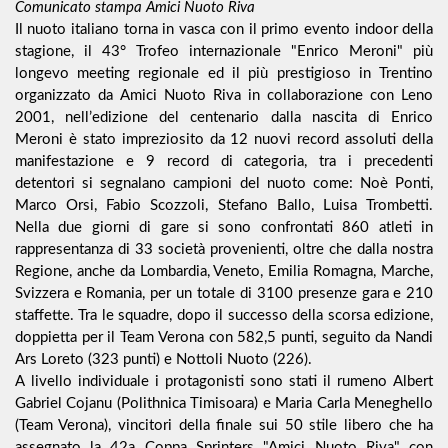
Comunicato stampa Amici Nuoto Riva
Il nuoto italiano torna in vasca con il primo evento indoor della
stagione, il 43° Trofeo internazionale "Enrico Meroni" più
longevo meeting regionale ed il più prestigioso in Trentino
organizzato da Amici Nuoto Riva in collaborazione con Leno
2001, nell’edizione del centenario dalla nascita di Enrico
Meroni è stato impreziosito da 12 nuovi record assoluti della
manifestazione e 9 record di categoria, tra i precedenti
detentori si segnalano campioni del nuoto come: Noè Ponti,
Marco Orsi, Fabio Scozzoli, Stefano Ballo, Luisa Trombetti.
Nella due giorni di gare si sono confrontati 860 atleti in
rappresentanza di 33 società provenienti, oltre che dalla nostra
Regione, anche da Lombardia, Veneto, Emilia Romagna, Marche,
Svizzera e Romania, per un totale di 3100 presenze gara e 210
staffette. Tra le squadre, dopo il successo della scorsa edizione,
doppietta per il Team Verona con 582,5 punti, seguito da Nandi
Ars Loreto (323 punti) e Nottoli Nuoto (226).
A livello individuale i protagonisti sono stati il rumeno Albert
Gabriel Cojanu (Polithnica Timisoara) e Maria Carla Meneghello
(Team Verona), vincitori della finale sui 50 stile libero che ha
assegnato la 42a Coppa Sprinters "Amici Nuoto Riva" con