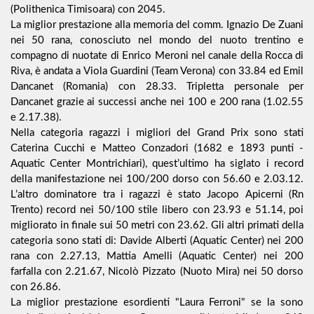
(Polithenica Timisoara) con 2045.
La miglior prestazione alla memoria del comm. Ignazio De Zuani
nei 50 rana, conosciuto nel mondo del nuoto trentino e
compagno di nuotate di Enrico Meroni nel canale della Rocca di
Riva, è andata a Viola Guardini (Team Verona) con 33.84 ed Emil
Dancanet (Romania) con 28.33. Tripletta personale per
Dancanet grazie ai successi anche nei 100 e 200 rana (1.02.55
e 2.17.38).
Nella categoria ragazzi i migliori del Grand Prix sono stati
Caterina Cucchi e Matteo Conzadori (1682 e 1893 punti -
Aquatic Center Montrichiari), quest’ultimo ha siglato i record
della manifestazione nei 100/200 dorso con 56.60 e 2.03.12.
L’altro dominatore tra i ragazzi è stato Jacopo Apicerni (Rn
Trento) record nei 50/100 stile libero con 23.93 e 51.14, poi
migliorato in finale sui 50 metri con 23.62. Gli altri primati della
categoria sono stati di: Davide Alberti (Aquatic Center) nei 200
rana con 2.27.13, Mattia Amelli (Aquatic Center) nei 200
farfalla con 2.21.67, Nicolò Pizzato (Nuoto Mira) nei 50 dorso
con 26.86.
La miglior prestazione esordienti "Laura Ferroni" se la sono