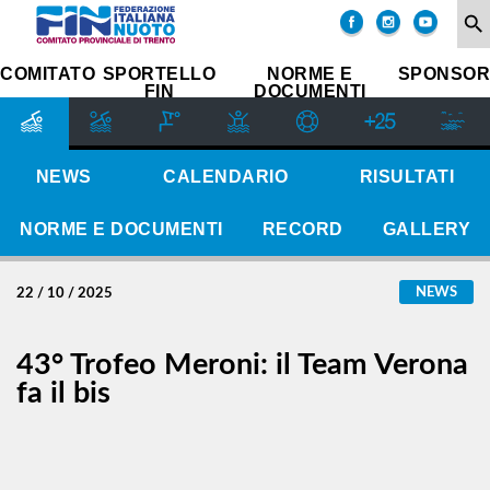
COMITATO
search
SOCIETÀ
COMITATO
SPORTELLO
NORME E
SPONSOR
FIN
DOCUMENTI
SETTORE
IMPIANTI
SPORTIVI
GIUDICE
NEWS
CALENDARIO
RISULTATI
SPORTIVO
REGIONALE
NORME E DOCUMENTI
RECORD
GALLERY
GUG
STORIA
NEWS
22 / 10 / 2025
43° Trofeo Meroni: il Team Verona
fa il bis