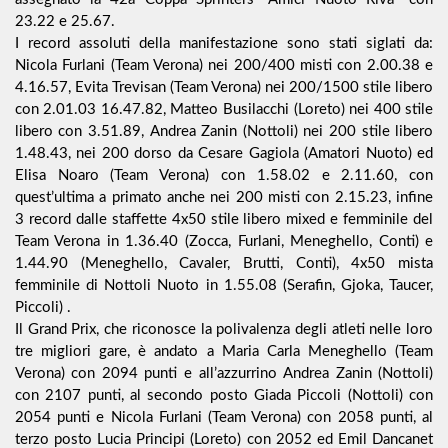
23.22 e 25.67.
I record assoluti della manifestazione sono stati siglati da:
Nicola Furlani (Team Verona) nei 200/400 misti con 2.00.38 e
4.16.57, Evita Trevisan (Team Verona) nei 200/1500 stile libero
con 2.01.03 16.47.82, Matteo Busilacchi (Loreto) nei 400 stile
libero con 3.51.89, Andrea Zanin (Nottoli) nei 200 stile libero
1.48.43, nei 200 dorso da Cesare Gagiola (Amatori Nuoto) ed
Elisa Noaro (Team Verona) con 1.58.02 e 2.11.60, con
quest’ultima a primato anche nei 200 misti con 2.15.23, infine
3 record dalle staffette 4x50 stile libero mixed e femminile del
Team Verona in 1.36.40 (Zocca, Furlani, Meneghello, Conti) e
1.44.90 (Meneghello, Cavaler, Brutti, Conti), 4x50 mista
femminile di Nottoli Nuoto in 1.55.08 (Serafin, Gjoka, Taucer,
Piccoli) .
Il Grand Prix, che riconosce la polivalenza degli atleti nelle loro
tre migliori gare, è andato a Maria Carla Meneghello (Team
Verona) con 2094 punti e all’azzurrino Andrea Zanin (Nottoli)
con 2107 punti, al secondo posto Giada Piccoli (Nottoli) con
2054 punti e Nicola Furlani (Team Verona) con 2058 punti, al
terzo posto Lucia Principi (Loreto) con 2052 ed Emil Dancanet