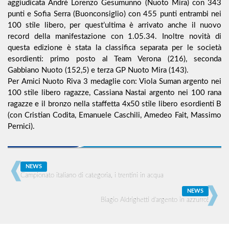
aggiudicata Andrè Lorenzo Gesumunno (Nuoto Mira) con 343
punti e Sofia Serra (Buonconsiglio) con 455 punti entrambi nei
100 stile libero, per quest’ultima è arrivato anche il nuovo
record della manifestazione con 1.05.34. Inoltre novità di
questa edizione è stata la classifica separata per le società
esordienti: primo posto al Team Verona (216), seconda
Gabbiano Nuoto (152,5) e terza GP Nuoto Mira (143).
Per Amici Nuoto Riva 3 medaglie con: Viola Suman argento nei
100 stile libero ragazze, Cassiana Nastai argento nei 100 rana
ragazze e il bronzo nella staffetta 4x50 stile libero esordienti B
(con Cristian Codita, Emanuele Caschili, Amedeo Fait, Massimo
Pernici).
NEWS
Campionato italiano di categoria, i trentini in acqua
NEWS
Biagio Aldrighetti d'argento in azzurro!